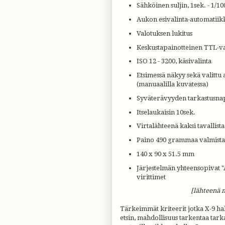
Sähköinen suljin, 1sek. - 1/1
Aukon esivalinta-automatiikk
Valotuksen lukitus
Keskustapainotteinen TTL-v
ISO 12 - 3200, käsivalinta
Etsimessä näkyy sekä valittu 
(manuaalilla kuvatessa)
Syväterävyyden tarkastusna
Itselaukaisin 10sek.
Virtalähteenä kaksi tavallista
Paino 490 grammaa valmista
140 x 90 x 51.5 mm
Järjestelmän yhteensopivat "
virittimet
[lähteenä 
Tärkeimmät kriteerit jotka X-9 hal
etsin, mahdollisuus tarkentaa tark