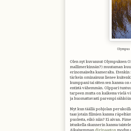
Olympus 
Olen nyt kuvannut Olympuksen OM-
mallimerkinnän?) muutaman kuuka
erinomaiselta kameralta. Etenkin 
tärkein ominaisuus lienee kuitenki
kumppani tai sitten sen kanssa on 
entistä vähemmän. Olppari tuntuu t
tarpeen mutta on kaikessa vielä v
ja huomattavasti parempi sähköin
Nyt kun täällä pohjolan perukoilla
taas jotain filmien kanssa räpelt
puolesta, eikö niin? Ei aivan. P
istuskella skannerin kanssa taistel
Aikaisemman
digipaaston
modus op