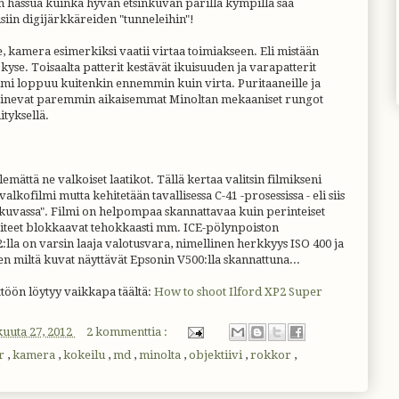
an hassua kuinka hyvän etsinkuvan parilla kympillä saa
iin digijärkkäreiden "tunneleihin"!
e, kamera esimerkiksi vaatii virtaa toimiakseen. Eli mistään
yse. Toisaalta patterit kestävät ikuisuuden ja varapatterit
i loppuu kuitenkin ennemmin kuin virta. Puritaaneille ja
sopinevat paremmin aikaisemmat Minoltan mekaaniset rungot
ityksellä.
elemättä ne valkoiset laatikot. Tällä kertaa valitsin filmikseni
lkofilmi mutta kehitetään tavallisessa C-41 -prosessissa - eli siis
 kuvassa". Filmi on helpompaa skannattavaa kuin perinteiset
iteet blokkaavat tehokkaasti mm. ICE-pölynpoiston
lla on varsin laaja valotusvara, nimellinen herkkyys ISO 400 ja
en miltä kuvat näyttävät Epsonin V500:lla skannattuna...
öön löytyy vaikkapa täältä:
How to shoot Ilford XP2 Super
kuuta 27, 2012
2 kommenttia :
er
,
kamera
,
kokeilu
,
md
,
minolta
,
objektiivi
,
rokkor
,