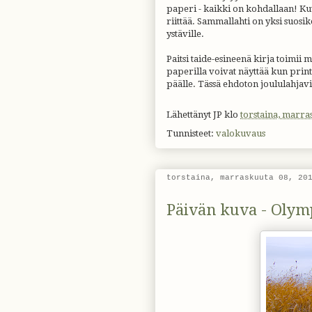
paperi - kaikki on kohdallaan! Kuva
riittää. Sammallahti on yksi suosi
ystäville.
Paitsi taide-esineenä kirja toimii
paperilla voivat näyttää kun prin
päälle. Tässä ehdoton joululahjav
Lähettänyt
JP
klo
torstaina, marra
Tunnisteet:
valokuvaus
torstaina, marraskuuta 08, 20
Päivän kuva - Oly