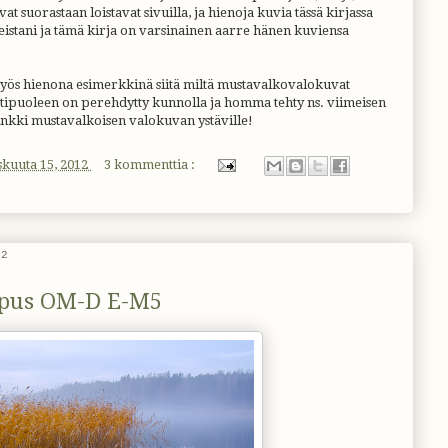
t suorastaan loistavat sivuilla, ja hienoja kuvia tässä kirjassa
keistani ja tämä kirja on varsinainen aarre hänen kuviensa
 myös hienona esimerkkinä siitä miltä mustavalkovalokuvat
ttipuoleen on perehdytty kunnolla ja homma tehty ns. viimeisen
inkki mustavalkoisen valokuvan ystäville!
skuuta 15, 2012
3 kommenttia :
12
mpus OM-D E-M5