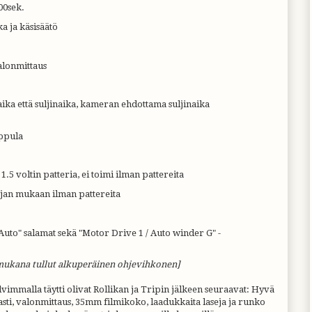
000sek.
a ja käsisäätö
alonmittaus
aika että suljinaika, kameran ehdottama suljinaika
ppula
 1.5 voltin patteria, ei toimi ilman pattereita
jan mukaan ilman pattereita
Auto" salamat sekä "Motor Drive 1 / Auto winder G" -
mukana tullut alkuperäinen ohjevihkonen]
vimmalla täytti olivat Rollikan ja Tripin jälkeen seuraavat: Hyvä
asti, valonmittaus, 35mm filmikoko, laadukkaita laseja ja runko