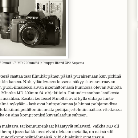
 50mm/f1.7, MD 200mm/f4 ja limppu Ilford XP2 Superia
etessä saattaa taas filmikärpänen päästä puraisemaan kun pitkinä
nkin kanssa. Noh, ylläolevassa kuvassa näkyy sitten seuraavan
in puoli-ilmaiseksi aivan iskemättömässä kunnossa olevan Minolta
n Minolta MD 200mm f4 -objektiivin. Entuudestaanhan laatikosta
maalilasi. Käsitarkenteiset Minoltat ovat kyllä ehkäpä hinta-
stelmä nykyään - lasit ovat huippukamaa ja hinnat pohjamudissa.
ki kiinni peilittömiin mutta peilijärjestelmiin näitä sovitettaessa
 joka on aina kompromissi kuvanlaadun suhteen.
 mahtava, tarkennusrenkaat kääntyvät sulavasti. Vaikka MD oli
hempi jossa kaikki osat eivät olekaan metallia, on näissä silti
sä muovikomposiitti-ihmeissä. Silti objektiivit ovat varsin