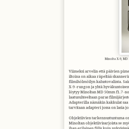
Minolta X-9, MD
Viimeksi arvelin että päivien pim
iltoina on aikaa räpeltää skanneri
filmihölmöilyn kalustovalinta. Sa
X-9 -rungon ja yhtä hyväkuntoise
löytyy Minoltan MD 50mm f1.7 -nor
laatusuhteeltaan paras filmijärje
Adapterilla nämäkin kakkulat saa to
tarvitaan adapteri jossa on lasia
Objektiivien tarkennustuntuma on
Minoltan objektiivisarjoista se myö
ihan erilainen fiilis kuin nykyisis