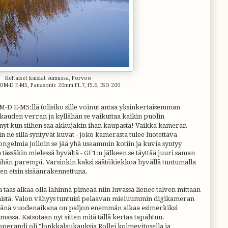
Keltaiset kaislat sumussa, Porvoo
OM-D E-M5, Panasonic 20mm f1.7, f5.6, ISO 200
D E-M5:llä (olisiko sille voinut antaa yksinkertaisemman
uden verran ja kyllähän se vaikuttaa kaikin puolin
nyt kun siihen saa akkujakin ihan kaupasta! Vaikka kameran
n ne sillä syntyvät kuvat - joko kamerasta tulee luotettava
ongelmia jolloin se jää yhä useammin kotiin ja kuvia syntyy
ässäkin mielessä hyvältä - GF1:n jälkeen se täyttää juuri saman
ähän parempi. Varsinkin kaksi säätökiekkoa hyvällä tuntumalla
en etsin sisäänrakennettuna.
 taas alkaa olla lähinnä pimeää niin luvassa lienee talven mittaan
ämistä. Valon vähyys tuntuisi pelaavan mieluummin digikameran
imeänä vuodenaikana on paljon enemmän aikaa esimerkiksi
emassa. Katsotaan nyt sitten mitä tällä kertaa tapahtuu.
erandi oli "lonkkalaukauksia Rollei kolmevitosella ja