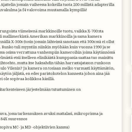
Ajattelin jossain vaiheessa kokeilla tuota 200-millistä adapterilla
kuvakulma ja f4 valovoima muutamalla kympillä!
 rungoista viimeisenä markkinoille tuotu, vaikka X-700:sta
oli mallimerkintä Amerikan markkinoilla ja sama kamera
llä X-300s (tosin jossain lähteissä sanotaan että 300s:ssä ei ollut
. Runko tuli myyntiin niinkin myöhään kuin vuonna 1990 ja se
ssa osissa verrattuna vanhempiin kameroihin joissa käytännössä
telmästä etsii itselleen elinikäistä kumppania saattaa tuo mainittu
ihtoehto, mutta itse haksahdin tähän harrastajatason runkoon
 Sulo Vilenin? Ja kamera on tosiaan melko varmasti käyttämätön,
ytön jäljistä, en edes paristokotelon kannesta johon aina jää
i ole sopivaa kolikkoa käsillä.
itarkenteiseen järjestelmään tutustuminen on
uva, jossa tarkennuksen avuksi mattalasi, mikroprisma ja
.84X suurennos
nsopiva MC- ja MD -objektiivien kanssa)