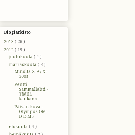
Blogiarkisto
2013
( 26 )
2012
( 19 )
joulukuuta
( 4 )
marraskuuta
( 3 )
Minolta X-9 / X-
300s
Pentti
Sammallahti -
Täällä
kaukana
Päivän kuva -
Olympus OM-
D E-M5
elokuuta
( 4 )
heinäkuuta
( 2 )