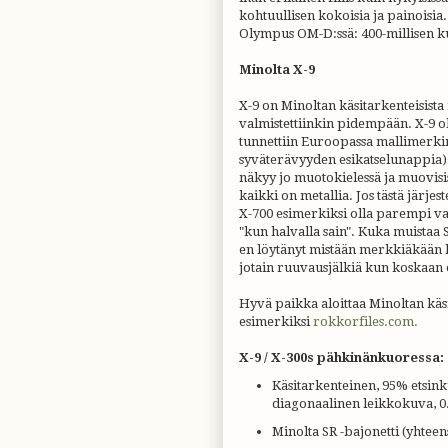
kohtuullisen kokoisia ja painoisia. 
Olympus OM-D:ssä: 400-millisen 
Minolta X-9
X-9 on Minoltan käsitarkenteisista
valmistettiinkin pidempään. X-9 
tunnettiin Euroopassa mallimerkinnä
syväterävyyden esikatselunappia)
näkyy jo muotokielessä ja muovisi
kaikki on metallia. Jos tästä järjes
X-700 esimerkiksi olla parempi va
"kun halvalla sain". Kuka muistaa
en löytänyt mistään merkkiäkään kä
jotain ruuvausjälkiä kun koskaan e
Hyvä paikka aloittaa Minoltan käs
esimerkiksi
rokkorfiles.com.
X-9 / X-300s pähkinänkuoressa:
Käsitarkenteinen, 95% etsink
diagonaalinen leikkokuva, 0
Minolta SR -bajonetti (yhtee