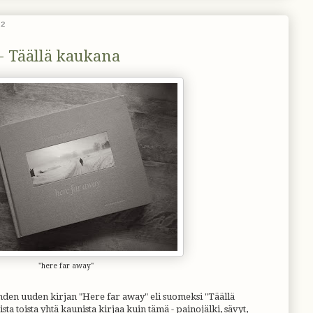
12
- Täällä kaukana
"here far away"
ahden uuden kirjan "Here far away" eli suomeksi "Täällä
ta toista yhtä kaunista kirjaa kuin tämä - painojälki, sävyt,