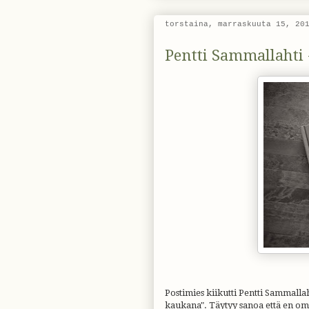
torstaina, marraskuuta 15, 20
Pentti Sammallahti 
Postimies kiikutti Pentti Sammall
kaukana". Täytyy sanoa että en omis