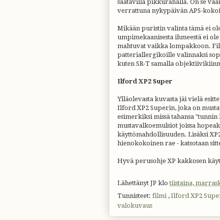
saatavilla pikkurahalla. On se va
verrattuna nykypäivän APS-kokois
Mikään puristin valinta tämä ei ol
umpimekaanisesta ihmeestä ei ole k
mahtuvat vaikka lompakkoon. Film
patteriallergikoille valinnaksi 
kuten SR-T samalla objektiivikiinn
Ilford XP2 Super
Ylläolevasta kuvasta jäi vielä esitt
Ilford XP2 Superin, joka on mustava
esimerkiksi missä tahansa "tunnin
mustavalkoemulsiot joissa hopeak
käyttömahdollisuuden. Lisäksi XP2:
hienokokoinen rae - katsotaan sitt
Hyvä perusohje XP kakkosen käytt
Lähettänyt
JP
klo
tiistaina, marras
Tunnisteet:
filmi
,
Ilford XP2 Sup
valokuvaus