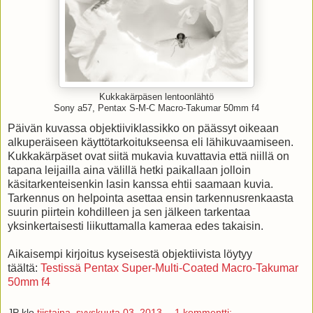
Kukkakärpäsen lentoonlähtö
Sony a57, Pentax S-M-C Macro-Takumar 50mm f4
Päivän kuvassa objektiiviklassikko on päässyt oikeaan
alkuperäiseen käyttötarkoitukseensa eli lähikuvaamiseen.
Kukkakärpäset ovat siitä mukavia kuvattavia että niillä on
tapana leijailla aina välillä hetki paikallaan jolloin
käsitarkenteisenkin lasin kanssa ehtii saamaan kuvia.
Tarkennus on helpointa asettaa ensin tarkennusrenkaasta
suurin piirtein kohdilleen ja sen jälkeen tarkentaa
yksinkertaisesti liikuttamalla kameraa edes takaisin.
Aikaisempi kirjoitus kyseisestä objektiivista löytyy
täältä:
Testissä Pentax Super-Multi-Coated Macro-Takumar
50mm f4
JP
klo
tiistaina, syyskuuta 03, 2013
1 kommentti: