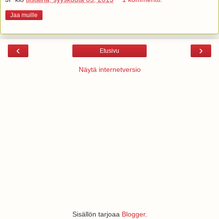
Jaa muille
‹
›
Etusivu
Näytä internetversio
Sisällön tarjoaa
Blogger
.