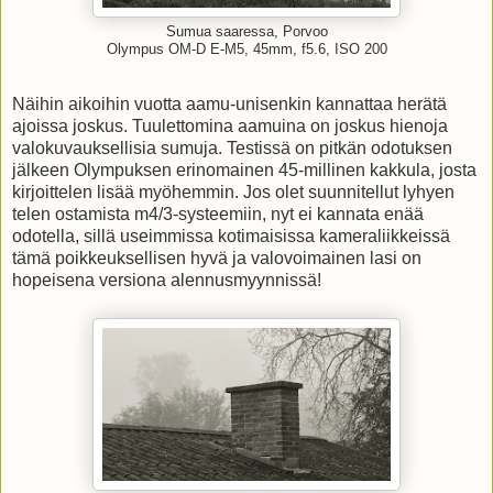
Sumua saaressa, Porvoo
Olympus OM-D E-M5, 45mm, f5.6, ISO 200
Näihin aikoihin vuotta aamu-unisenkin kannattaa herätä
ajoissa joskus. Tuulettomina aamuina on joskus hienoja
valokuvauksellisia sumuja. Testissä on pitkän odotuksen
jälkeen Olympuksen erinomainen 45-millinen kakkula, josta
kirjoittelen lisää myöhemmin. Jos olet suunnitellut lyhyen
telen ostamista m4/3-systeemiin, nyt ei kannata enää
odotella, sillä useimmissa kotimaisissa kameraliikkeissä
tämä poikkeuksellisen hyvä ja valovoimainen lasi on
hopeisena versiona alennusmyynnissä!