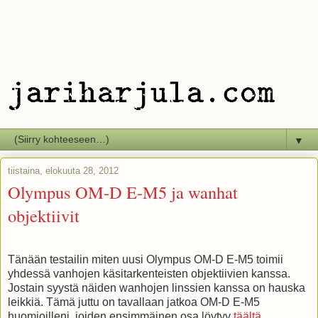
▼
tiistaina, elokuuta 28, 2012
Olympus OM-D E-M5 ja wanhat
objektiivit
Tänään testailin miten uusi Olympus OM-D E-M5 toimii
yhdessä vanhojen käsitarkenteisten objektiivien kanssa.
Jostain syystä näiden wanhojen linssien kanssa on hauska
leikkiä. Tämä juttu on tavallaan jatkoa OM-D E-M5
huomioilleni, joiden ensimmäinen osa löytyy
täältä.