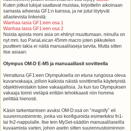
Kuten jotkut lukijat saattavat muistaa, kirjoittelin aikoinaan
samasta aiheesta GF1:n kanssa, ja ne jutut löytyvät
allaolevista linkeistä:
Wanhaa lasia GF1:een osa 1
Wanhaa lasia GF1:een osa 2
Noista ajoista moni asia on ehtinyt muuttumaan, minulla on
nyt mm. tuo PanaLeican 45mm macro joten pikkutelen
puutteen takia ei näitä manuaalilaseja tarvita. Mutta sitten
itse asiaan:
Olympus OM-D E-M5 ja manuaalilasit sovitteella
Verrattuna GF1:een Olympuksella on etuna rungossa oleva
kuvanvakaaja, jolloin kaikista näistä sovittimella käytetyistä
objektiiveistakin tulee vakaajallisia. Ja kun tuo Olympuksen
vakaaja toimii vieläpä erittäin tehokkaasti niin homma
pelittää hienosti.
Käsin tarkentamisen avuksi OM-D:ssä on "magnify" eli
suurennustoiminto, jonka voi konfiguroida esimerkiksi fn1-
tai fn2-nappulalle. Itse tein MySet-säädön manuaalilaseilla
kuvaamista varten, johon asetin sitten suurennustoiminnon