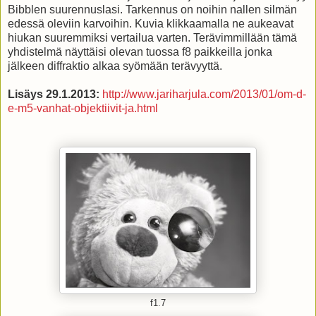
Bibblen suurennuslasi. Tarkennus on noihin nallen silmän
edessä oleviin karvoihin. Kuvia klikkaamalla ne aukeavat
hiukan suuremmiksi vertailua varten. Terävimmillään tämä
yhdistelmä näyttäisi olevan tuossa f8 paikkeilla jonka
jälkeen diffraktio alkaa syömään terävyyttä.
Lisäys 29.1.2013:
http://www.jariharjula.com/2013/01/om-d-
e-m5-vanhat-objektiivit-ja.html
f1.7