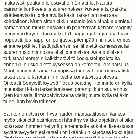
mukavasti peukalolle osuvalle fn1-napille. Nappia
painamalla näkee siis suurennoksen kuva-alalta (paikka
säädettävissä) jonka avulla käsin tarkentamisen saa
kohdalleen. Mutta sitten pikku huomio joka ainakin onnistui
hämäämään minua ensialkuun pahemman kerran: magnify-
toiminnon käynnistämiseksi fn1-nappia pitää painaa hyvin
nopeasti, jos nappi on pohjassa pitempään niin suurennos
ei mene päälle. Tästä jää ensin se fiilis että kamerassa tai
suurennustoiminnossa olisi jotain vikaa! Asia piti oikein
tarkistaa Internetin kaikkitietäviltä keskustelupalstoilta
ennenkuin uskoin että kyseessä on kameran "ominaisuus".
Muut toiminnot samassa napissa toimivat ihan normaalisti -
tässä voisi olla jotain firmiksellä korjattavissa olevaa...
Oikeasti Sonyistä löytyvä "focus peaking" -toiminto on kyllä
mielestäni käsin tarkentamiseen parempi kuin suurennus
(sen kun saisi firmispäivityksenä vielä) mutta kyllä tälläkin
tulee ihan hyvin toimeen.
Sähköinen etsin on hyvä näiden manuaalilasien kanssa
myös siksi että etsinkuva ei hämärry vaikka objektiivi olisikin
koko ajan himmennettynä pienemmälle aukolle. Itseasiassa
syväterävyyden esikatselu on ikäänkuin käytössä koko ajan!