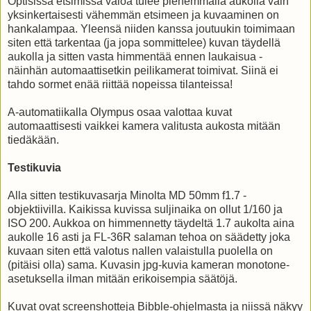
Optisissa etsimissä valoa tulee pienemmällä aukolla vain
yksinkertaisesti vähemmän etsimeen ja kuvaaminen on
hankalampaa. Yleensä niiden kanssa joutuukin toimimaan
siten että tarkentaa (ja jopa sommittelee) kuvan täydellä
aukolla ja sitten vasta himmentää ennen laukaisua -
näinhän automaattisetkin peilikamerat toimivat. Siinä ei
tahdo sormet enää riittää nopeissa tilanteissa!
A-automatiikalla Olympus osaa valottaa kuvat
automaattisesti vaikkei kamera valitusta aukosta mitään
tiedäkään.
Testikuvia
Alla sitten testikuvasarja Minolta MD 50mm f1.7 -
objektiivilla. Kaikissa kuvissa suljinaika on ollut 1/160 ja
ISO 200. Aukkoa on himmennetty täydeltä 1.7 aukolta aina
aukolle 16 asti ja FL-36R salaman tehoa on säädetty joka
kuvaan siten että valotus nallen valaistulla puolella on
(pitäisi olla) sama. Kuvasin jpg-kuvia kameran monotone-
asetuksella ilman mitään erikoisempia säätöjä.
Kuvat ovat screenshotteja Bibble-ohjelmasta ja niissä näkyy