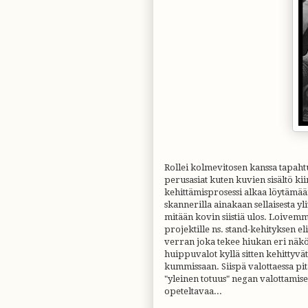
Rollei kolmevitosen kanssa tapaht
perusasiat kuten kuvien sisältö k
kehittämisprosessi alkaa löytämää
skannerilla ainakaan sellaisesta yli
mitään kovin siistiä ulos. Loivemm
projektille ns. stand-kehityksen e
verran joka tekee hiukan eri näköi
huippuvalot kyllä sitten kehittyv
kummissaan. Siispä valottaessa pi
"yleinen totuus" negan valottamise
opeteltavaa...