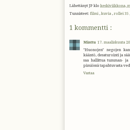
Lähettänyt
JP
klo
keskiviikkona, m
Tunnisteet:
filmi
,
kuvia
,
rollei 35
1 kommentti :
Minttu
17. maaliskuuta 20
"Huonojen" negojen kans
kääntö, desaturointi ja sää
saa hallittua tumman- 
pimiössä tapahtuvasta ved
Vastaa