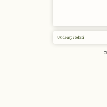
Uudempi teksti
Ti