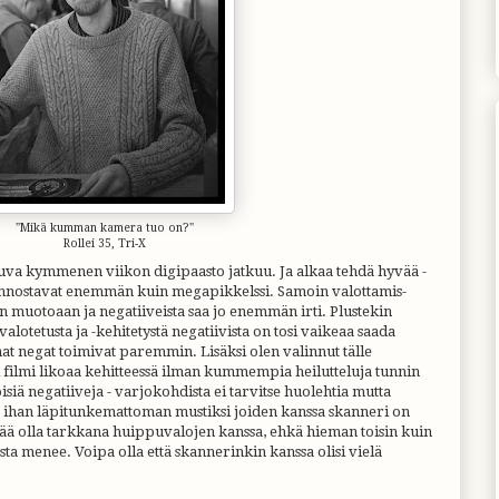
"Mikä kumman kamera tuo on?"
Rollei 35, Tri-X
uva kymmenen viikon digipaasto jatkuu. Ja alkaa tehdä hyvää -
iinnostavat enemmän kuin megapikkelssi. Samoin valottamis-
n muotoaan ja negatiiveista saa jo enemmän irti. Plustekin
valotetusta ja -kehitetystä negatiivista on tosi vaikeaa saada
at negat toimivat paremmin. Lisäksi olen valinnut tälle
li filmi likoaa kehitteessä ilman kummempia heilutteluja tunnin
siä negatiiveja - varjokohdista ei tarvitse huolehtia mutta
ät ihan läpitunkemattoman mustiksi joiden kanssa skanneri on
tää olla tarkkana huippuvalojen kanssa, ehkä hieman toisin kuin
sta menee. Voipa olla että skannerinkin kanssa olisi vielä