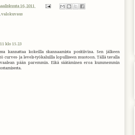
aaliskuuta 16, 2011
,
valokuvaus
11 klo 15.23
sa kannattaa kokeilla skannaamista positiivina. Sen jälkeen
tö curves- ja levels-työkaluilla lopulliseen muotoon. Tällä tavalla
ja vaalean pään paremmin. Eikä säätäminen eroa kummemmin
ostamisesta.